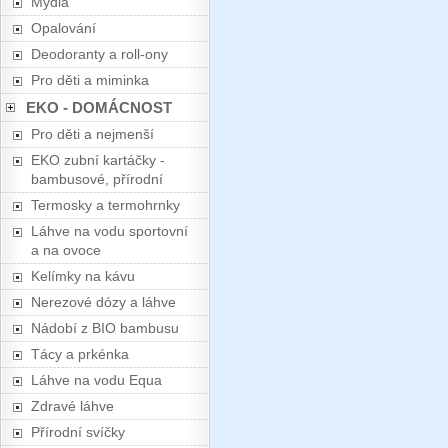
Mýdla
Opalování
Deodoranty a roll-ony
Pro děti a miminka
EKO - DOMÁCNOST
Pro děti a nejmenší
EKO zubní kartáčky -
bambusové, přírodní
Termosky a termohrnky
Láhve na vodu sportovní
a na ovoce
Kelímky na kávu
Nerezové dózy a láhve
Nádobí z BIO bambusu
Tácy a prkénka
Láhve na vodu Equa
Zdravé láhve
Přírodní svíčky