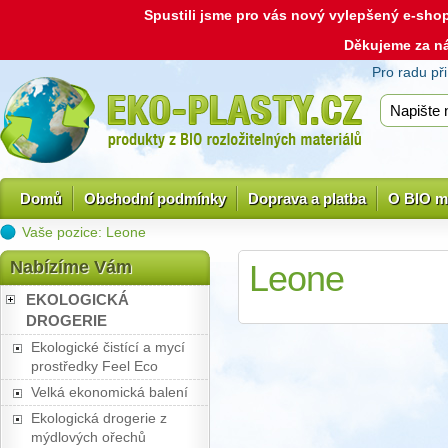
Spustili jsme pro vás nový vylepšený e-sh
Děkujeme za n
Pro radu př
Domů
Obchodní podmínky
Doprava a platba
O BIO m
Vaše pozice: Leone
Nabízíme Vám
Leone
EKOLOGICKÁ
DROGERIE
Ekologické čistící a mycí
prostředky Feel Eco
Velká ekonomická balení
Ekologická drogerie z
mýdlových ořechů