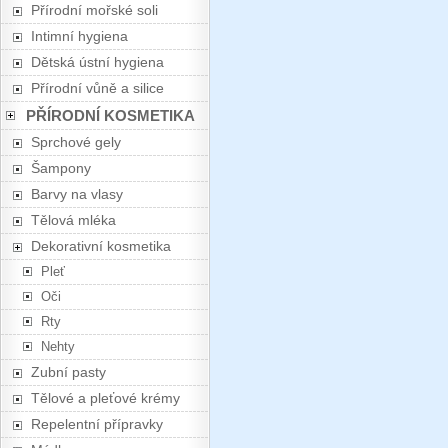
Přírodní mořské soli
Intimní hygiena
Dětská ústní hygiena
Přírodní vůně a silice
PŘÍRODNÍ KOSMETIKA
Sprchové gely
Šampony
Barvy na vlasy
Tělová mléka
Dekorativní kosmetika
Pleť
Oči
Rty
Nehty
Zubní pasty
Tělové a pleťové krémy
Repelentní přípravky